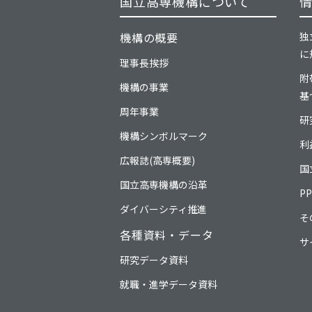
国立高専機構について
機構の概要
独
に
理事長挨拶
附
機構の事業
基
周年事業
研
機構シンボルマーク
利
広報誌(高専概要)
国
国立高専機構の沿革
P
ダイバーシティ推進
そ
各種資料・データ
サ
研究データ資料
就職・進学データ資料