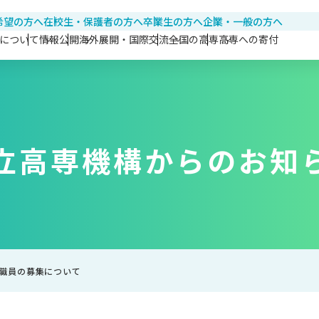
希望の方へ
在校生・保護者の方へ
卒業生の方へ
企業・一般の方へ
について
情報公開
海外展開・国際交流
全国の高専
高専への寄付
立高専機構からの
お知
職員の募集について