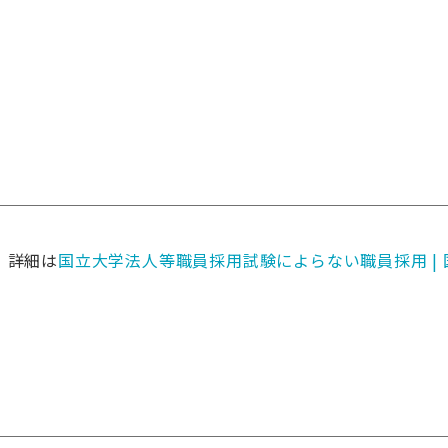
て
。詳細は
国立大学法人等職員採用試験によらない職員採用 |
）
）