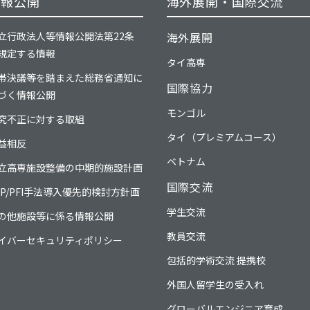
情報公開
海外展開・国際交流
立行政法人等情報公開法
第22条
海外展開
規定する情報
タイ高専
帯決議等を踏まえた
総務省通知に
国際協力
づく情報公開
モンゴル
究不正に対する取組
タイ（プレミアムコース）
益相反
ベトナム
立高専施設整備の中期的施設計画
国際交流
PP/PFI手法導入優先的検討方針画
学生交流
の他施設等に係る情報公開
教員交流
イバーセキュリティポリシー
包括的学術交流 提携校
外国人留学生の受入れ
グローバルエンジニア育成